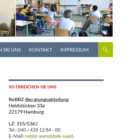
 SIE UNS
KONTAKT
IMPRESSUM
SO ERREICHEN SIE UNS
ReBBZ-
Beratungsabteilung
Heidstücken 33a
22179 Hamburg
LZ: 315/536
2
Tel.: 040 / 428 12 84 - 00
E-Mail:
rebbz-wandsbek-sued-